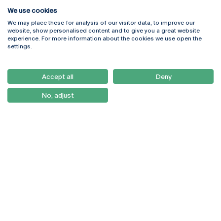
We use cookies
We may place these for analysis of our visitor data, to improve our
Rua Diogo Botelho 1327
Campus Online
website, show personalised content and to give you a great website
4169-005 Porto
Webmail
experience. For more information about the cookies we use open the
+351 226 196 240
Intranet
settings.
Email:
artes@ucp.pt
Serviços
Como Chegar
Accept all
Deny
Newsletter
No, adjust
© 2026
Braga
Universidade Católica
Lisboa
Portuguesa
Porto
Viseu
Política de Privacidade
Termos & Condições
Direitos do Titular dos
Dados