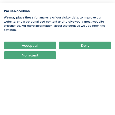
We use cookies
We may place these for analysis of our visitor data, to improve our
Rua Diogo Botelho 1327
Campus Online
website, show personalised content and to give you a great website
4169-005 Porto
Webmail
experience. For more information about the cookies we use open the
+351 226 196 240
Intranet
settings.
Email:
artes@ucp.pt
Serviços
Como Chegar
Accept all
Deny
Newsletter
No, adjust
© 2026
Braga
Universidade Católica
Lisboa
Portuguesa
Porto
Viseu
Política de Privacidade
Termos & Condições
Direitos do Titular dos
Dados