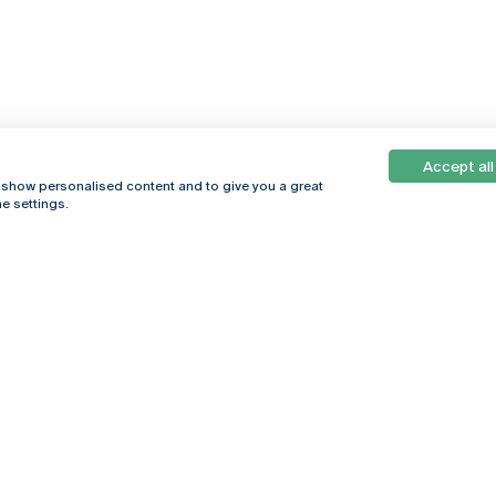
Accept all
, show personalised content and to give you a great
e settings.
Online
© 2026
Universidade
Católica
s
Portuguesa
hegar
Política de
ter
Privacidade
Termos &
Condições
Direitos do Titular
dos Dados