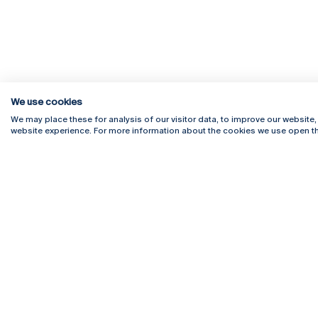
We use cookies
We may place these for analysis of our visitor data, to improve our website
website experience. For more information about the cookies we use open th
Rua Diogo Botelho 1327
Campus 
4169-005 Porto
Webmail
+351 226 196 240
Intranet
Email:
artes@ucp.pt
Serviço
Como C
Newslet