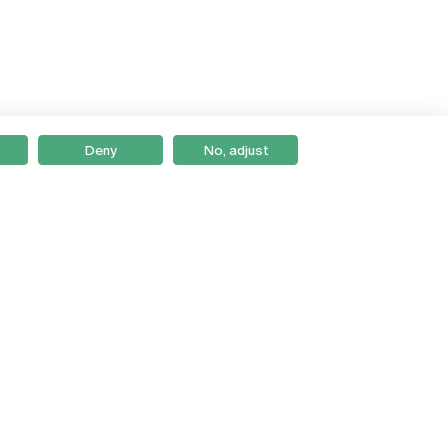
Deny
No, adjust
Braga
Lisboa
Porto
Viseu