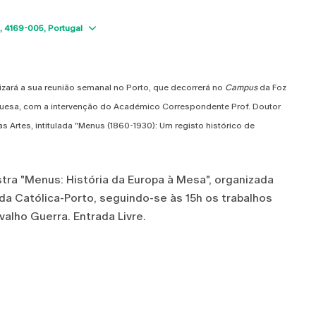
Show map
4169-005
Portugal
izará a sua reunião semanal no Porto, que decorrerá no
Campus
da Foz
guesa, com a intervenção do Académico Correspondente Prof. Doutor
 Artes, intitulada "Menus (1860-1930): Um registo histórico de
stra "Menus: História da Europa à Mesa", organizada
da Católica-Porto, seguindo-se às 15h os trabalhos
alho Guerra. Entrada Livre.