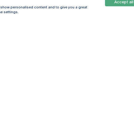
Accept all
, show personalised content and to give you a great
e settings.
Online
© 2026
Universidade
Católica
s
Portuguesa
hegar
Política de
ter
Privacidade
Termos &
Condições
Direitos do Titular
dos Dados
Entidades Financiadoras