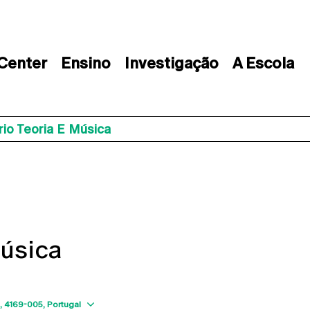
 Center
Ensino
Investigação
A Escola
io Teoria E Música
Música
Show map
4169-005
Portugal