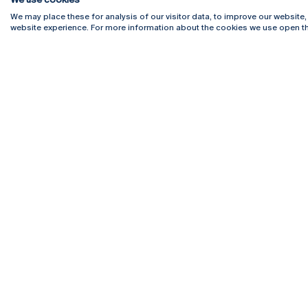
We may place these for analysis of our visitor data, to improve our website
website experience. For more information about the cookies we use open th
Rua Diogo Botelho 1327
Campus 
4169-005 Porto
Webmail
+351 226 196 240
Intranet
Email:
artes@ucp.pt
Serviço
Como C
Newslet