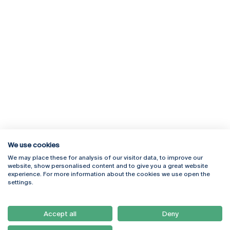
We use cookies
We may place these for analysis of our visitor data, to improve our
Rua Diogo Botelho 1327
Campus Online
website, show personalised content and to give you a great website
4169-005 Porto
Webmail
experience. For more information about the cookies we use open the
+351 226 196 240
Intranet
settings.
Email:
artes@ucp.pt
Serviços
Como Chegar
Accept all
Deny
Newsletter