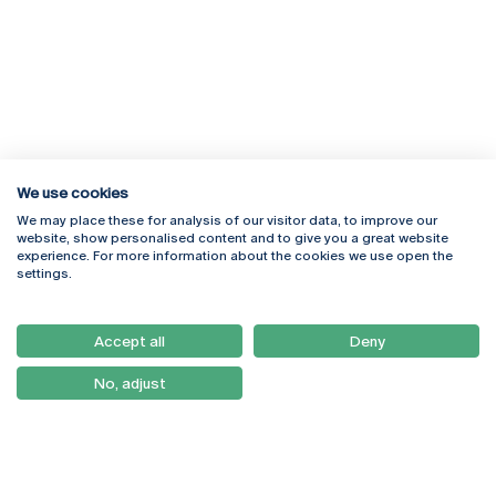
We use cookies
We may place these for analysis of our visitor data, to improve our
Rua Diogo Botelho 1327
Campus Online
website, show personalised content and to give you a great website
4169-005 Porto
Webmail
experience. For more information about the cookies we use open the
+351 226 196 240
Intranet
settings.
Email:
artes@ucp.pt
Serviços
Como Chegar
Accept all
Deny
Newsletter
No, adjust
© 2026
Braga
Universidade Católica
Lisboa
Portuguesa
Porto