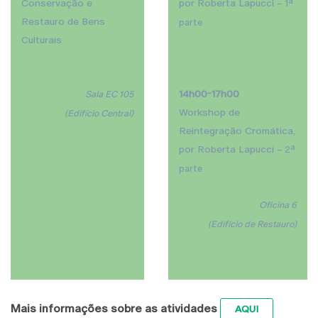
Conservação e
por Roberta Lapucci
– 1ª
Restauro
de Bens
parte
Culturais
14h00-17h00
Sala EC 105
Workshop de
(Edifício Central)
Reintegração Cromática,
por Roberta Lapucci
– 2ª
parte
Oficina 6
(Edifício de Restauro)
Mais informações sobre as atividades
AQUI