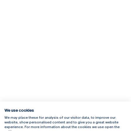
We use cookies
We may place these for analysis of our visitor data, to improve our
Rua Diogo Botelho 1327
Campus Online
website, show personalised content and to give you a great website
4169-005 Porto
Webmail
experience. For more information about the cookies we use open the