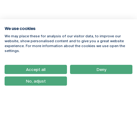
We use cookies
We may place these for analysis of our visitor data, to improve our
Rua Diogo Botelho 1327
Campus Online
website, show personalised content and to give you a great website
4169-005 Porto
Webmail
experience. For more information about the cookies we use open the
+351 226 196 240
Intranet
settings.
Email:
artes@ucp.pt
Serviços
Como Chegar
Accept all
Deny
Newsletter
No, adjust
© 2026
Braga
Universidade Católica
Lisboa
Portuguesa
Porto
Viseu
Política de Privacidade
Termos & Condições
Direitos do Titular dos