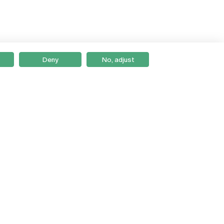
Deny
No, adjust
Braga
Lisboa
Porto
Viseu