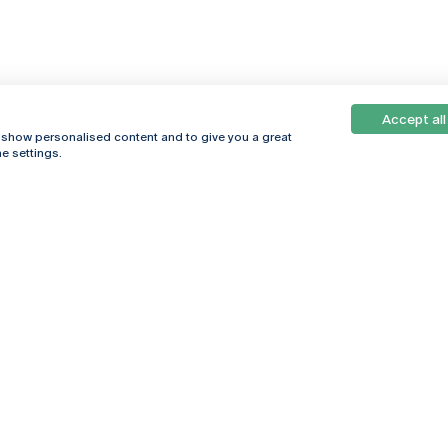
Accept all
, show personalised content and to give you a great
e settings.
Online
© 2026
Universidade
Católica
s
Portuguesa
hegar
Política de
ter
Privacidade
Termos &
Condições
Direitos do Titular
dos Dados
Entidades Financiadoras