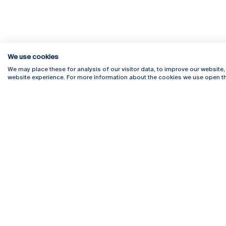
We use cookies
We may place these for analysis of our visitor data, to improve our website
website experience. For more information about the cookies we use open th
Rua Diogo Botelho 1327
Campus 
4169-005 Porto
Webmail
+351 226 196 240
Intranet
Email:
artes@ucp.pt
Serviço
Como C
Newslet