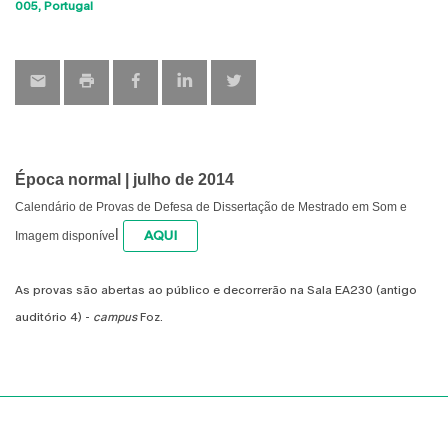
Sho
005
Portugal
map
Época normal | julho de 2014
Calendário de Provas de Defesa de Dissertação de Mestrado em Som e
l
AQUI
Imagem disponíve
As provas são abertas ao público e decorrerão na Sala EA230 (antigo
auditório 4) -
campus
Foz.