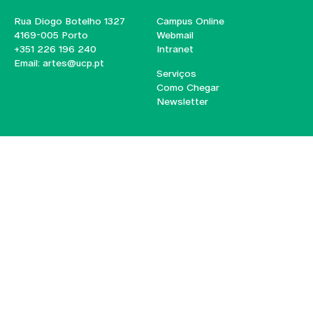
Rua Diogo Botelho 1327
Campus Online
4169-005 Porto
Webmail
+351 226 196 240
Intranet
Email:
artes@ucp.pt
Serviços
Como Chegar
Newsletter
© 2026
Braga
Universidade Católica
Lisboa
Portuguesa
Porto
Viseu
Política de Privacidade
Termos & Condições
Direitos do Titular dos
Dados