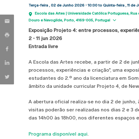
Terça-feira , 02 de Junho 2026 - 10:00
to
Quinta-feira , 11 de
Escola das Artes | Universidade Católica Portuguesa
Rua 
Show m
Douro e Nevogilde, Porto
4169-005
Portugal
Exposição Projeto 4: entre processos, experiê
2 - 11 jun 2026
Entrada livre
A Escola das Artes recebe, a partir de 2 de jun
processos, experiências e criação", uma expos
estudantes do 2.º ano da licenciatura em Som
âmbito da unidade curricular Projeto 4, de New
A abertura oficial realiza-se no dia 2 de junho
visitas poderão ser realizadas nos dias 2 e 3 d
das 14h00 às 18h00, nos diferentes espaços e
Programa disponível aqui
.