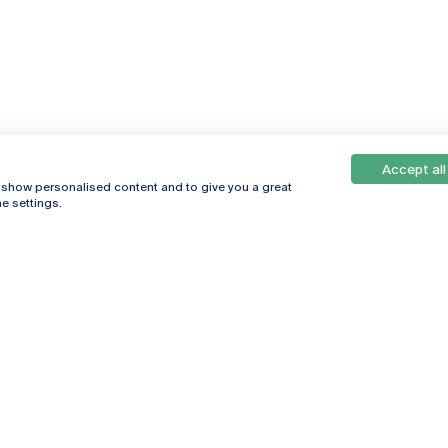
Accept all
, show personalised content and to give you a great
e settings.
Online
© 2026
Universidade
Católica
s
Portuguesa
hegar
Política de
ter
Privacidade
Termos &
Condições
Direitos do Titular
dos Dados