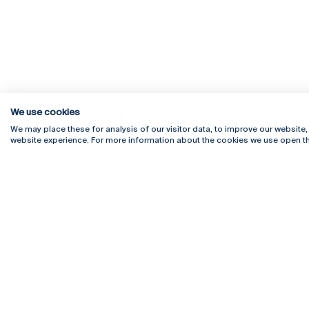
We use cookies
We may place these for analysis of our visitor data, to improve our website
website experience. For more information about the cookies we use open th
Rua Diogo Botelho 1327
Campus 
4169-005 Porto
Webmail
+351 226 196 240
Intranet
Email:
artes@ucp.pt
Serviço
Como C
Newslet