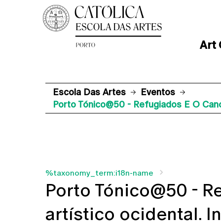
Art
Escola Das Artes
Eventos
Porto Tónico@50 - Refugiados E O Canon
%taxonomy_term:i18n-name
Porto Tónico@50 - R
artístico ocidental. 