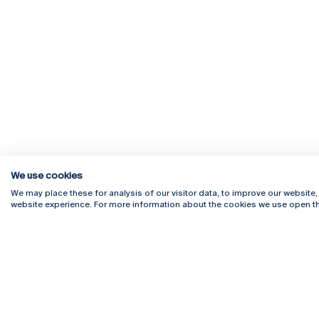
We use cookies
We may place these for analysis of our visitor data, to improve our website
website experience. For more information about the cookies we use open th
Rua Diogo Botelho 1327
Campus 
4169-005 Porto
Webmail
+351 226 196 240
Intranet
Email:
artes@ucp.pt
Serviço
Como C
Newslet