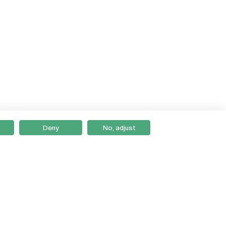
Deny
No, adjust
Braga
Lisboa
Porto
Viseu