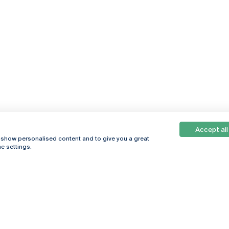
Accept all
, show personalised content and to give you a great
e settings.
Online
© 2026
Universidade
Católica
s
Portuguesa
hegar
Política de
ter
Privacidade
Termos &
Condições