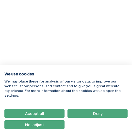
We use cookies
We may place these for analysis of our visitor data, to improve our
Rua Diogo Botelho 1327
Campus Online
website, show personalised content and to give you a great website
4169-005 Porto
Webmail
experience. For more information about the cookies we use open the
+351 226 196 240
Intranet
settings.
Email:
artes@ucp.pt
Serviços
Como Chegar
Accept all
Deny
Newsletter
No, adjust