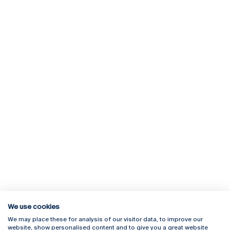
We use cookies
We may place these for analysis of our visitor data, to improve our
Rua Diogo Botelho 1327
Campus Online
website, show personalised content and to give you a great website