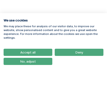
We use cookies
We may place these for analysis of our visitor data, to improve our
Rua Diogo Botelho 1327
Campus Online
website, show personalised content and to give you a great website
4169-005 Porto
Webmail
experience. For more information about the cookies we use open the
+351 226 196 240
Intranet
settings.
Email:
artes@ucp.pt
Serviços
Como Chegar
Accept all
Deny
Newsletter
No, adjust
© 2026
Braga
Universidade Católica
Lisboa
Portuguesa
Porto
Viseu
Política de Privacidade
Termos & Condições
Direitos do Titular dos