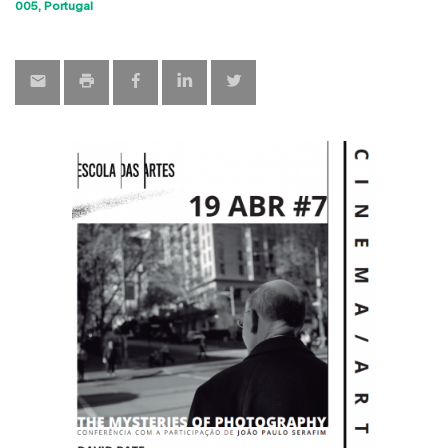
Sho
005
Portugal
map