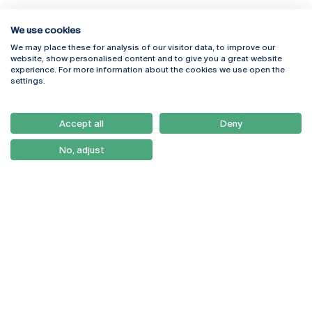
We use cookies
We may place these for analysis of our visitor data, to improve our
Rua Diogo Botelho 1327
Campus Online
website, show personalised content and to give you a great website
4169-005 Porto
Webmail
experience. For more information about the cookies we use open the
+351 226 196 240
Intranet
settings.
Email:
artes@ucp.pt
Serviços
Como Chegar
Accept all
Deny
Newsletter
No, adjust
© 2026
Braga
Universidade Católica
Lisboa
Portuguesa
Porto
Viseu
Política de Privacidade
Termos & Condições
Direitos do Titular dos
Dados