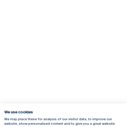
We use cookies
We may place these for analysis of our visitor data, to improve our
Rua Diogo Botelho 1327
Campus Online
website, show personalised content and to give you a great website
4169-005 Porto
Webmail