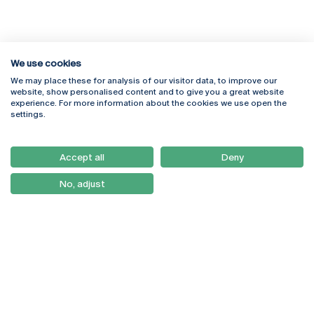
We use cookies
We may place these for analysis of our visitor data, to improve our
Rua Diogo Botelho 1327
Campus Online
website, show personalised content and to give you a great website
4169-005 Porto
Webmail
experience. For more information about the cookies we use open the
+351 226 196 240
Intranet
settings.
Email:
artes@ucp.pt
Serviços
Como Chegar
Accept all
Deny
Newsletter
No, adjust
© 2026
Braga
Universidade Católica
Lisboa
Portuguesa
Porto
Viseu
Política de Privacidade
Termos & Condições
Direitos do Titular dos