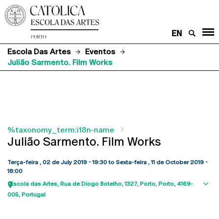
EN
Escola Das Artes
Eventos
Julião Sarmento. Film Works
%taxonomy_term:i18n-name
Julião Sarmento. Film Works
Terça-feira , 02 de July 2019 - 19:30
to
Sexta-feira , 11 de October 2019 -
18:00
Escola das Artes
Rua de Diogo Botelho, 1327
Porto
Porto
4169-
Sho
005
Portugal
map