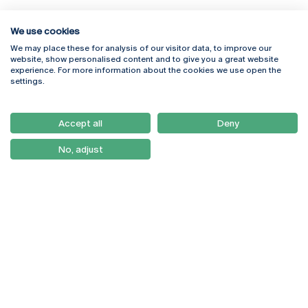
We use cookies
We may place these for analysis of our visitor data, to improve our
Rua Diogo Botelho 1327
Campus Online
website, show personalised content and to give you a great website
4169-005 Porto
Webmail
experience. For more information about the cookies we use open the
+351 226 196 240
Intranet
settings.
Email:
artes@ucp.pt
Serviços
Como Chegar
Accept all
Deny
Newsletter
No, adjust
© 2026
Braga
Universidade Católica
Lisboa
Portuguesa
Porto
Viseu
Política de Privacidade
Termos & Condições
Direitos do Titular dos
Dados