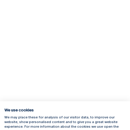
We use cookies
We may place these for analysis of our visitor data, to improve our
Rua Diogo Botelho 1327
Campus Online
website, show personalised content and to give you a great website
4169-005 Porto
Webmail
experience. For more information about the cookies we use open the