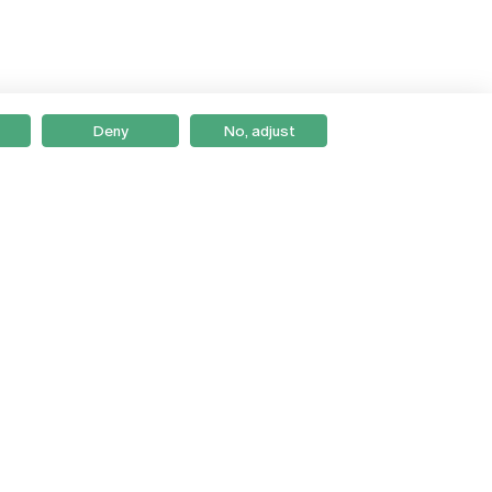
Deny
No, adjust
Braga
Lisboa
Porto
Viseu