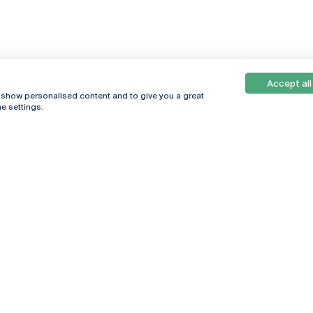
Accept all
, show personalised content and to give you a great
e settings.
Online
© 2026
Universidade
Católica
s
Portuguesa
hegar
Política de
ter
Privacidade
Termos &
Condições
Direitos do Titular
dos Dados
Entidades Financiadoras