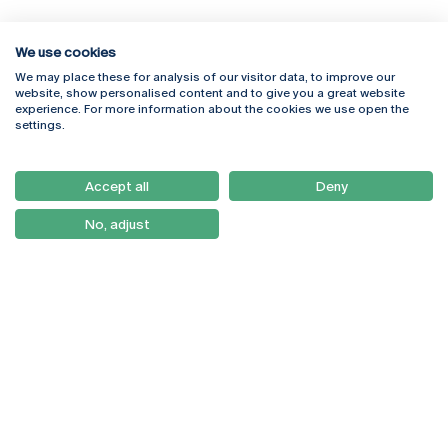
We use cookies
We may place these for analysis of our visitor data, to improve our
Rua Diogo Botelho 1327
Campus Online
website, show personalised content and to give you a great website
4169-005 Porto
Webmail
experience. For more information about the cookies we use open the
+351 226 196 240
Intranet
settings.
Email:
artes@ucp.pt
Serviços
Como Chegar
Accept all
Deny
Newsletter
No, adjust
© 2026
Braga
Universidade Católica
Lisboa
Portuguesa
Porto
Viseu
Política de Privacidade
Termos & Condições
Direitos do Titular dos
Dados