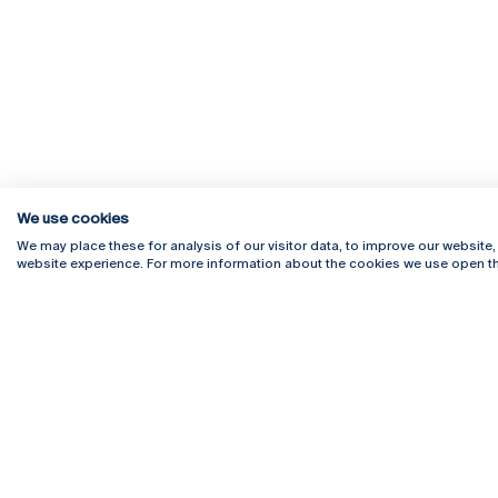
We use cookies
We may place these for analysis of our visitor data, to improve our website
website experience. For more information about the cookies we use open th
Rua Diogo Botelho 1327
Campus 
4169-005 Porto
Webmail
+351 226 196 240
Intranet
Email:
artes@ucp.pt
Serviço
Como C
Newslet