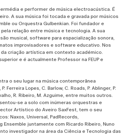
intermédia e performer de música electroacústica. É
iro. A sua música foi tocada e gravada por músicos
mble ou Orquestra Gulbenkian. Foi fundador e
 pela relação entre música e tecnologia. A sua
ssão musical, software para espacialização sonora,
ómatos improvisadores e software educativo. Nos
 da criação artística em contexto académico.
superior e é actualmente Professor na FEUP e
tra o seu lugar na música contemporânea
 Ferreira Lopes, C. Barlow, C. Roads, P. Ablinger, P.
rvalho, R. Ribeiro, M. Azguime, entre muitos outros.
esentou-se a solo com inúmeras orquestras e
ctor Artístico do Aveiro SaxFest, tem o seu
cos: Naxos, Universal, PadRecords,
ng Ensemble juntamente com Ricardo Ribeiro, Nuno
nto investigador na área da Ciência e Tecnologia das