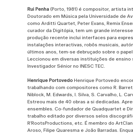
Rui Penha
(Porto, 1981) é compositor, artista 
Doutorado em Música pela Universidade de Ave
como Arditti Quartet, Peter Evans, Remix Ense
curador da Digitópia, tem um grande interesse
produção recente inclui interfaces para expre
instalações interactivas, robôs musicais, aut
últimos anos, tem-se debruçado sobre o papel
Leccionou em diversas instituições de ensino 
Investigador Sénior no INESC TEC.
Henrique Portovedo
Henrique Portovedo encon
trabalhando com compositores como R. Barret, P.
Niblock, M. Edwards, I. Silva, S. Carvalho, L. Ca
Estreou mais de 40 obras a si dedicadas. Apr
ensembles. Co-fundador de Quadquartet e Dire
trabalho editado por diversos selos discográfi
R’RootsProductions, etc. É membro do ArtCla
Aroso, Filipe Quaresma e João Barradas. Enqua