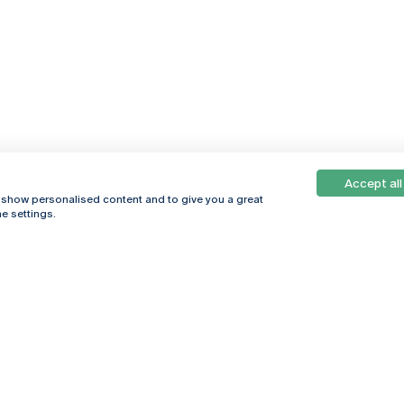
Accept all
, show personalised content and to give you a great
e settings.
Online
© 2026
Universidade
Católica
s
Portuguesa
hegar
Política de
ter
Privacidade
Termos &
Condições
Direitos do Titular
dos Dados