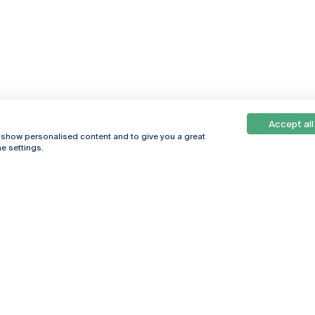
Accept all
, show personalised content and to give you a great
e settings.
Online
© 2026
Universidade
Católica
s
Portuguesa
hegar
Política de
ter
Privacidade
Termos &
Condições
Direitos do Titular
dos Dados