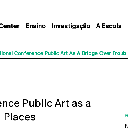
 Center
Ensino
Investigação
A Escola
tional Conference Public Art As A Bridge Over Troub
nce Public Art as a
d Places
P
N