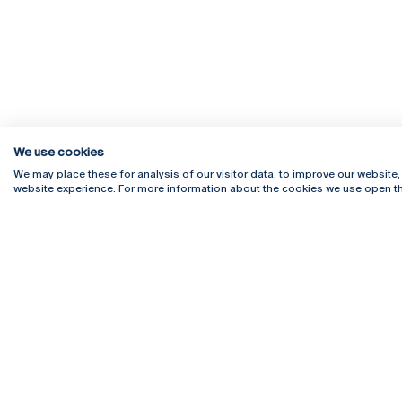
We use cookies
We may place these for analysis of our visitor data, to improve our website
website experience. For more information about the cookies we use open th
Rua Diogo Botelho 1327
Campus 
4169-005 Porto
Webmail
+351 226 196 240
Intranet
Email:
artes@ucp.pt
Serviço
Como C
Newslet