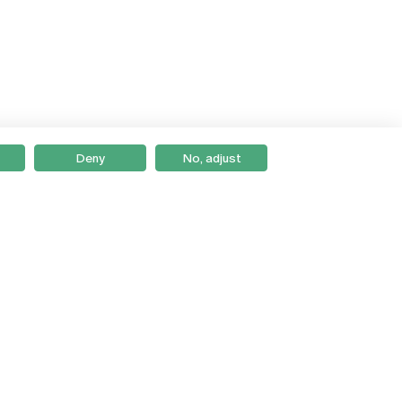
Deny
No, adjust
Braga
Lisboa
Porto
Viseu