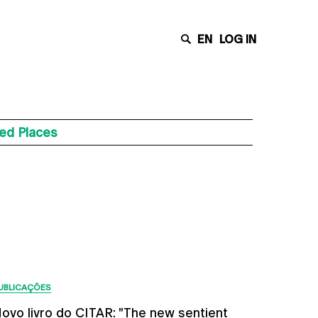
EN
LOG IN
led Places
Últimas Notícias
UBLICAÇÕES
ovo livro do CITAR: "The new sentient