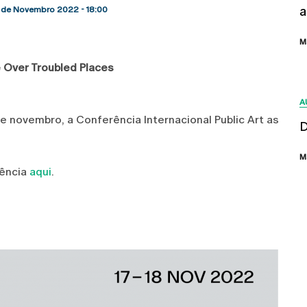
a
18 de Novembro 2022 - 18:00
map
M
e Over Troubled Places
A
de novembro, a Conferência Internacional Public Art as
D
M
rência
aqui
.