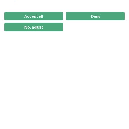
Email:
artes@ucp.pt
Serviços
Como Chegar
Accept all
Deny
Newsletter
No, adjust
© 2026
Braga
Universidade Católica
Lisboa
Portuguesa
Porto
Viseu
Política de Privacidade
Termos & Condições
Direitos do Titular dos
Dados
Entidades Financiadoras