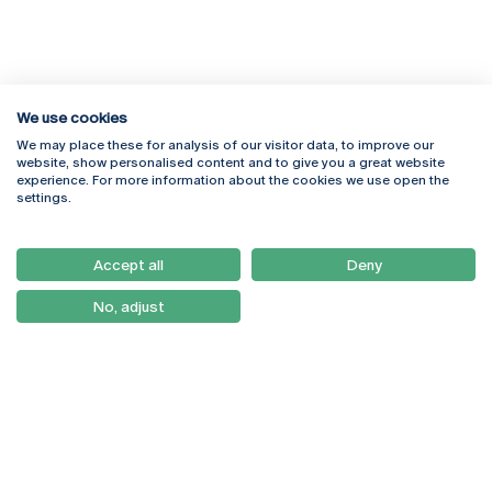
We use cookies
We may place these for analysis of our visitor data, to improve our
Rua Diogo Botelho 1327
Campus Online
website, show personalised content and to give you a great website
4169-005 Porto
Webmail
experience. For more information about the cookies we use open the
+351 226 196 240
Intranet
settings.
Email:
artes@ucp.pt
Serviços
Como Chegar
Accept all
Deny
Newsletter
No, adjust
© 2026
Braga
Universidade Católica
Lisboa
Portuguesa
Porto
Viseu
Política de Privacidade
Termos & Condições