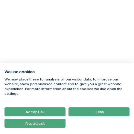
We use cookies
We may place these for analysis of our visitor data, to improve our
Rua Diogo Botelho 1327
Campus Online
website, show personalised content and to give you a great website
4169-005 Porto
Webmail
experience. For more information about the cookies we use open the
+351 226 196 240
Intranet
settings.
Email:
artes@ucp.pt
Serviços
Como Chegar
Accept all
Deny
Newsletter
No, adjust