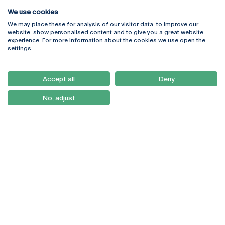
We use cookies
We may place these for analysis of our visitor data, to improve our
Rua Diogo Botelho 1327
Campus Online
website, show personalised content and to give you a great website
4169-005 Porto
Webmail
experience. For more information about the cookies we use open the
+351 226 196 240
Intranet
settings.
Email:
artes@ucp.pt
Serviços
Como Chegar
Accept all
Deny
Newsletter
No, adjust
© 2026
Braga
Universidade Católica
Lisboa
Portuguesa
Porto
Viseu
Política de Privacidade
Termos & Condições
Direitos do Titular dos
Dados