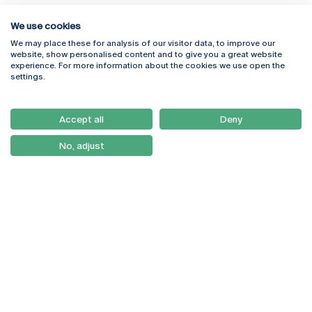
We use cookies
We may place these for analysis of our visitor data, to improve our
Rua Diogo Botelho 1327
Campus Online
website, show personalised content and to give you a great website
4169-005 Porto
Webmail
experience. For more information about the cookies we use open the
+351 226 196 240
Intranet
settings.
Email:
artes@ucp.pt
Serviços
Como Chegar
Accept all
Deny
Newsletter
No, adjust
© 2026
Braga
Universidade Católica
Lisboa
Portuguesa
Porto
Viseu
Política de Privacidade
Termos & Condições
Direitos do Titular dos
Dados