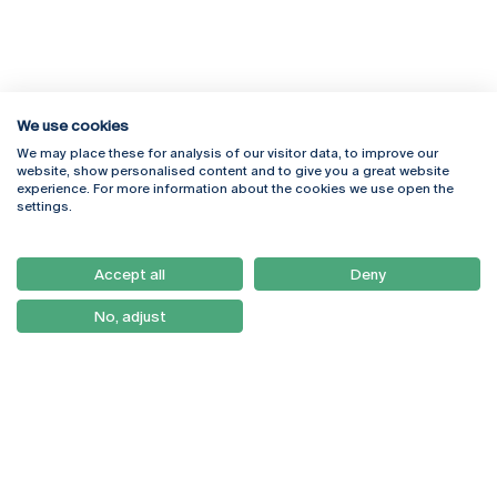
We use cookies
We may place these for analysis of our visitor data, to improve our
Rua Diogo Botelho 1327
Campus Online
website, show personalised content and to give you a great website
4169-005 Porto
Webmail
experience. For more information about the cookies we use open the
+351 226 196 240
Intranet
settings.
Email:
artes@ucp.pt
Serviços
Como Chegar
Accept all
Deny
Newsletter
No, adjust
© 2026
Braga
Universidade Católica
Lisboa
Portuguesa
Porto
Viseu
Política de Privacidade
Termos & Condições