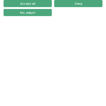
Como Chegar
Accept all
Deny
Newsletter
No, adjust
© 2026
Braga
Universidade Católica
Lisboa
Portuguesa
Porto
Viseu
Política de Privacidade
Termos & Condições
Direitos do Titular dos
Dados
Entidades Financiadoras