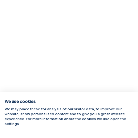
We use cookies
We may place these for analysis of our visitor data, to improve our
Rua Diogo Botelho 1327
Campus Online
website, show personalised content and to give you a great website
4169-005 Porto
Webmail
experience. For more information about the cookies we use open the
+351 226 196 240
Intranet
settings.
Email:
artes@ucp.pt
Serviços