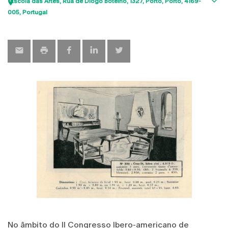
Escola das Artes
Rua de Diogo Botelho, 1327
Porto
Porto
4169-
Sho
005
Portugal
map
No âmbito do II Congresso Ibero-americano de