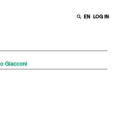
EN
LOG IN
do Giacconi