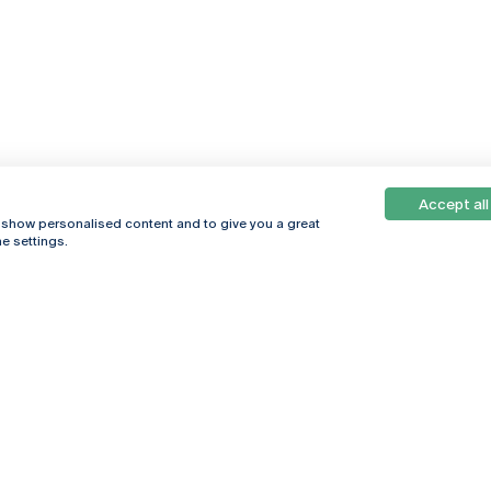
Accept all
, show personalised content and to give you a great
e settings.
Online
© 2026
Universidade
Católica
s
Portuguesa
hegar
Política de
ter
Privacidade
Termos &
Condições
Direitos do Titular
dos Dados