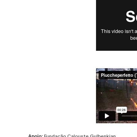
Apoio:
Fundação Calouste Gulbenkian