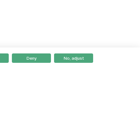
Deny
No, adjust
Braga
Lisboa
Porto
Viseu