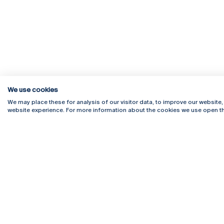
We use cookies
We may place these for analysis of our visitor data, to improve our website
website experience. For more information about the cookies we use open th
Rua Diogo Botelho 1327
Campus 
4169-005 Porto
Webmail
+351 226 196 240
Intranet
Email:
artes@ucp.pt
Serviço
Como C
Newslet