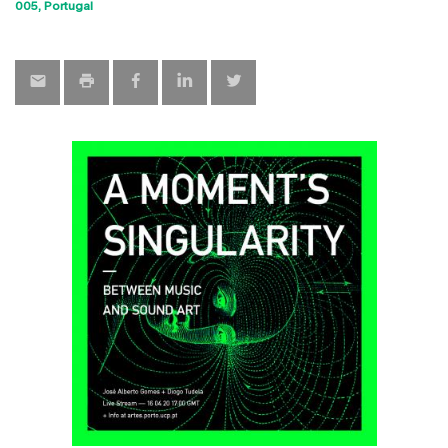
Sho
005
Portugal
map