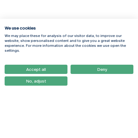
We use cookies
We may place these for analysis of our visitor data, to improve our
Rua Diogo Botelho 1327
Campus Online
website, show personalised content and to give you a great website
4169-005 Porto
Webmail
experience. For more information about the cookies we use open the
+351 226 196 240
Intranet
settings.
Email:
artes@ucp.pt
Serviços
Como Chegar
Accept all
Deny
Newsletter
No, adjust
© 2026
Braga
Universidade Católica
Lisboa
Portuguesa
Porto
Viseu
Política de Privacidade
Termos & Condições
Direitos do Titular dos