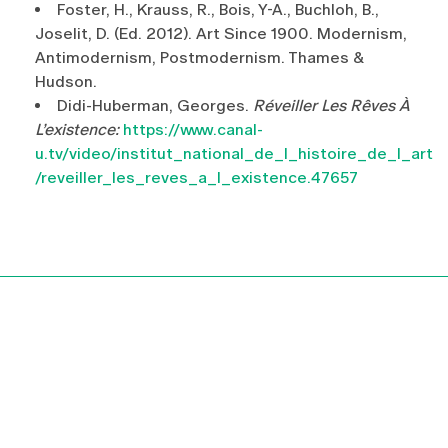
Foster, H., Krauss, R., Bois, Y-A., Buchloh, B.,
Joselit, D. (Ed. 2012). Art Since 1900. Modernism,
Antimodernism, Postmodernism. Thames &
Hudson.
Didi-Huberman, Georges.
Réveiller Les Rêves À
L’existence:
https://www.canal-
u.tv/video/institut_national_de_l_histoire_de_l_art
/reveiller_les_reves_a_l_existence.47657