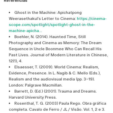
Referências
Ghost in the Machine: Apichatpong
Weerasethakul’s Letter to Cinema:
https://cinema-
scope.com/spotlight/spotlight-ghost-in-the-
machine-apicha...
Boehler, N. (2014). Haunted Time, Still
Photography and Cinema as Memory: The Dream
Sequence in Uncle Boonmee Who Can Recall His
Past Lives. Journal of Modern Literature in Chinese,
12(1), 4.
Elsaesser, T. (2009). World Cinema: Realism,
Evidence, Presence. In L. Nagib & C. Mello (Eds.),
Realism and the audiovisual media (pp. 3–19).
London: Palgrave Macmillan.
Barrett, D. (Ed.) (2001). Trauma and Dreams.
Harvard University Press.
Rosenthal, T. G. (2003) Paula Rego. Obra gráfica
completa. Cavalo de Ferro / JL / Visão. Vol. 1, 2 e 3.