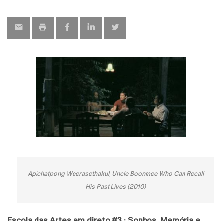
map
Apichatpong Weerasethakul,
Uncle Boonmee Who Can Recall
His Past Lives
(2010)
Escola das Artes em direto #3 · Sonhos, Memória e