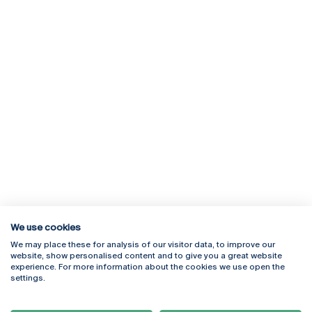
We use cookies
We may place these for analysis of our visitor data, to improve our
Rua Diogo Botelho 1327
Campus Online
website, show personalised content and to give you a great website
4169-005 Porto
Webmail
experience. For more information about the cookies we use open the
+351 226 196 240
Intranet
settings.
Email:
artes@ucp.pt
Serviços