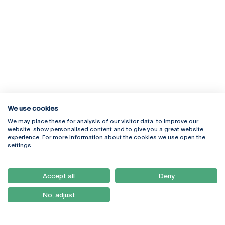
We use cookies
We may place these for analysis of our visitor data, to improve our
Rua Diogo Botelho 1327
Campus Online
website, show personalised content and to give you a great website
4169-005 Porto
Webmail
experience. For more information about the cookies we use open the
+351 226 196 240
Intranet
settings.
Email:
artes@ucp.pt
Serviços
Como Chegar
Accept all
Deny
Newsletter
No, adjust
© 2026
Braga