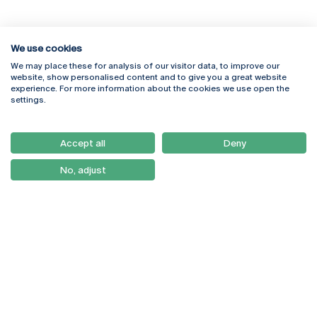
We use cookies
We may place these for analysis of our visitor data, to improve our
Rua Diogo Botelho 1327
Campus Online
website, show personalised content and to give you a great website
4169-005 Porto
Webmail
experience. For more information about the cookies we use open the
+351 226 196 240
Intranet
settings.
Email:
artes@ucp.pt
Serviços
Como Chegar
Accept all
Deny
Newsletter
No, adjust
© 2026
Braga
Universidade Católica
Lisboa
Portuguesa
Porto
Viseu
Política de Privacidade
Termos & Condições
Direitos do Titular dos
Dados