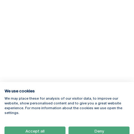
We use cookies
We may place these for analysis of our visitor data, to improve our
Rua Diogo Botelho 1327
Campus Online
website, show personalised content and to give you a great website
4169-005 Porto
Webmail
experience. For more information about the cookies we use open the
+351 226 196 240
Intranet
settings.
Email:
artes@ucp.pt
Serviços
Como Chegar
Accept all
Deny