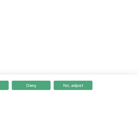
Deny
No, adjust
Braga
Lisboa
Porto
Viseu