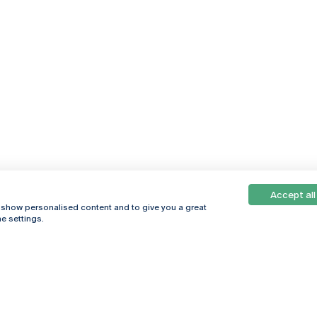
Accept all
, show personalised content and to give you a great
e settings.
Online
© 2026
Universidade
Católica
s
Portuguesa
hegar
Política de
ter
Privacidade
Termos &