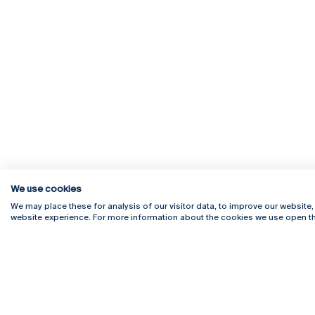
We use cookies
We may place these for analysis of our visitor data, to improve our website
website experience. For more information about the cookies we use open th
Rua Diogo Botelho 1327
Campus 
4169-005 Porto
Webmail
+351 226 196 240
Intranet
Email:
artes@ucp.pt
Serviço
Como C
Newslet