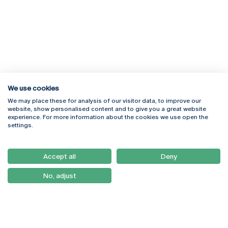
We use cookies
We may place these for analysis of our visitor data, to improve our
Rua Diogo Botelho 1327
Campus Online
website, show personalised content and to give you a great website
4169-005 Porto
Webmail
experience. For more information about the cookies we use open the
+351 226 196 240
Intranet
settings.
Email:
artes@ucp.pt
Serviços
Como Chegar
Accept all
Deny
Newsletter
No, adjust
© 2026
Braga
Universidade Católica
Lisboa
Portuguesa
Porto