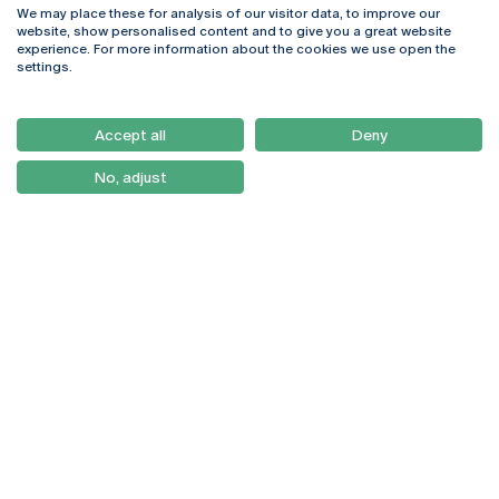
We may place these for analysis of our visitor data, to improve our
Rua Diogo Botelho 1327
Campus Online
website, show personalised content and to give you a great website
4169-005 Porto
Webmail
experience. For more information about the cookies we use open the
+351 226 196 240
Intranet
settings.
Email:
artes@ucp.pt
Serviços
Como Chegar
Accept all
Deny
Newsletter
No, adjust
© 2026
Braga
Universidade Católica
Lisboa
Portuguesa
Porto
Viseu
Política de Privacidade
Termos & Condições
Direitos do Titular dos
Dados