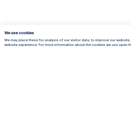
We use cookies
We may place these for analysis of our visitor data, to improve our website
website experience. For more information about the cookies we use open th
Rua Diogo Botelho 1327
Campus 
4169-005 Porto
Webmail
+351 226 196 240
Intranet
Email:
artes@ucp.pt
Serviço
Como C
Newslet