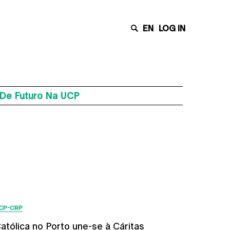
EN
LOG IN
s De Futuro Na UCP
Últimas Notícias
CP-CRP
atólica no Porto une-se à Cáritas