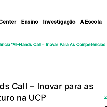
 Center
Ensino
Investigação
A Escola
ncia “All-Hands Call – Inovar Para As Competência
ds Call – Inovar para as
turo na UCP
U
C