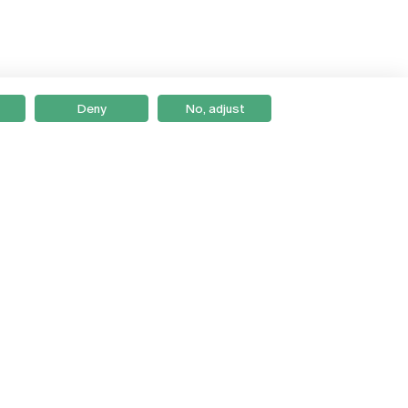
Deny
No, adjust
Braga
Lisboa
Porto
Viseu