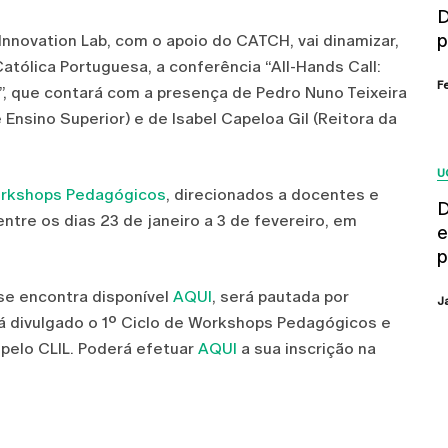
D
p
g Innovation Lab, com o apoio do CATCH, vai dinamizar,
atólica Portuguesa, a conferência “All-Hands Call:
F
”, que contará com a presença de Pedro Nuno Teixeira
 Ensino Superior) e de Isabel Capeloa Gil (Reitora da
U
orkshops Pedagógicos
, direcionados a docentes e
D
ntre os dias 23 de janeiro a 3 de fevereiro, em
e
p
 se encontra disponível
AQUI
, será pautada por
J
á divulgado o 1º Ciclo de Workshops Pedagógicos e
 pelo CLIL. Poderá efetuar
AQUI
a sua inscrição na