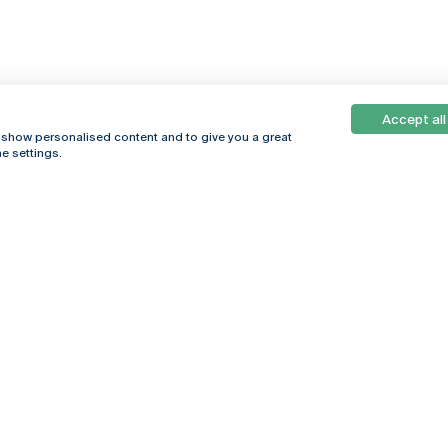
Accept all
, show personalised content and to give you a great
e settings.
Online
© 2026
Universidade
Católica
s
Portuguesa
hegar
Política de
ter
Privacidade
Termos &
Condições
Direitos do Titular
dos Dados
Entidades Financiadoras