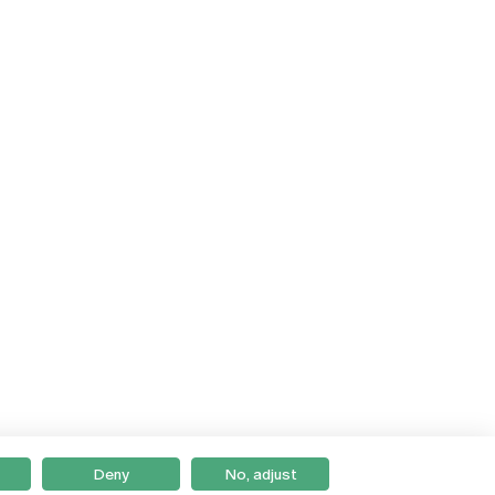
Deny
No, adjust