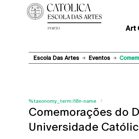
Art
Escola Das Artes
Eventos
Comemo
%taxonomy_term:i18n-name
Comemorações do Di
Universidade Católi