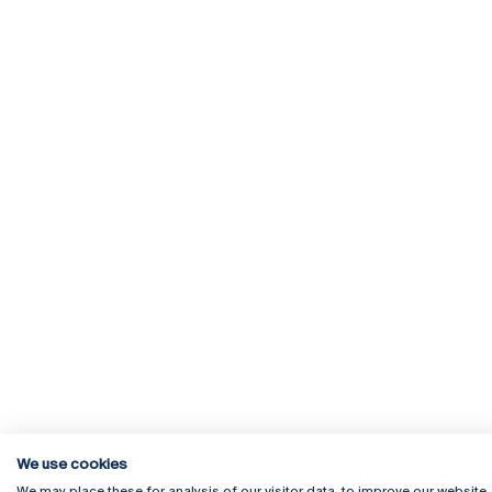
We use cookies
We may place these for analysis of our visitor data, to improve our website