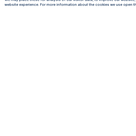
website experience. For more information about the cookies we use open th
Rua Diogo Botelho 1327
Campus 
4169-005 Porto
Webmail
+351 226 196 240
Intranet
Email:
artes@ucp.pt
Serviço
Como C
Newslet