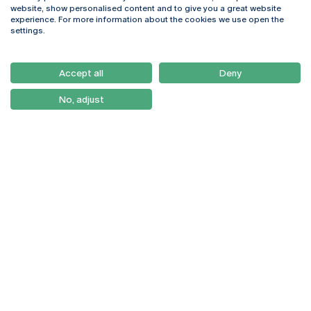
Rua Diogo Botelho 1327
Campus Online
website, show personalised content and to give you a great website
4169-005 Porto
Webmail
experience. For more information about the cookies we use open the
+351 226 196 240
Intranet
settings.
Email:
artes@ucp.pt
Serviços
Como Chegar
Accept all
Deny
Newsletter
No, adjust
© 2026
Braga
Universidade Católica
Lisboa
Portuguesa
Porto
Viseu
Política de Privacidade
Termos & Condições
Direitos do Titular dos
Dados
Entidades Financiadoras