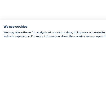
We use cookies
We may place these for analysis of our visitor data, to improve our website
website experience. For more information about the cookies we use open th
Rua Diogo Botelho 1327
Campus 
4169-005 Porto
Webmail
+351 226 196 240
Intranet
Email:
artes@ucp.pt
Serviço
Como C
Newslet