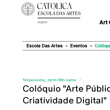
Art
Escola Das Artes
Eventos
Colóqui
%taxonomy_term:i18n-name
Colóquio "Arte Públi
Criatividade Digital"