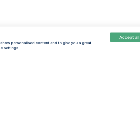
Accept all
, show personalised content and to give you a great
e settings.
Online
© 2026
Universidade
Católica
s
Portuguesa
hegar
Política de
ter
Privacidade
Termos &
Condições
Direitos do Titular
dos Dados
Entidades Financiadoras