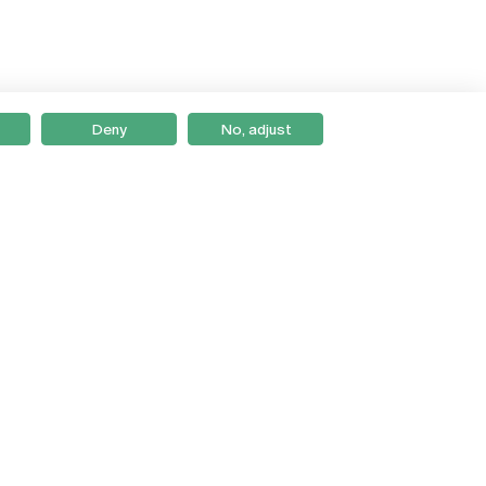
Deny
No, adjust
Braga
Lisboa
Porto
Viseu