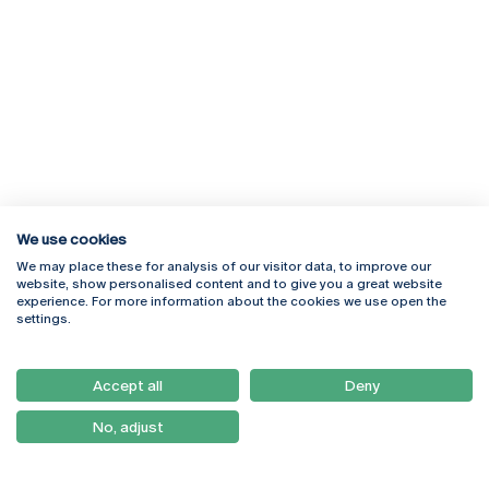
We use cookies
We may place these for analysis of our visitor data, to improve our
Rua Diogo Botelho 1327
Campus Online
website, show personalised content and to give you a great website
4169-005 Porto
Webmail
experience. For more information about the cookies we use open the
+351 226 196 240
Intranet
settings.
Email:
artes@ucp.pt
Serviços
Como Chegar
Accept all
Deny
Newsletter
No, adjust