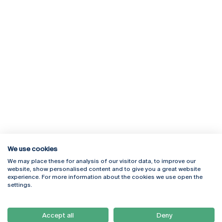
We use cookies
We may place these for analysis of our visitor data, to improve our
Rua Diogo Botelho 1327
Campus Online
website, show personalised content and to give you a great website
4169-005 Porto
Webmail
experience. For more information about the cookies we use open the
+351 226 196 240
Intranet
settings.
Email:
artes@ucp.pt
Serviços
Como Chegar
Accept all
Deny
Newsletter