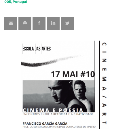
Sho
005
Portugal
map