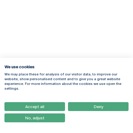
We use cookies
We may place these for analysis of our visitor data, to improve our
Rua Diogo Botelho 1327
Campus Online
website, show personalised content and to give you a great website
4169-005 Porto
Webmail
experience. For more information about the cookies we use open the
+351 226 196 240
Intranet
settings.
Email:
artes@ucp.pt
Serviços
Como Chegar
Accept all
Deny
Newsletter
No, adjust