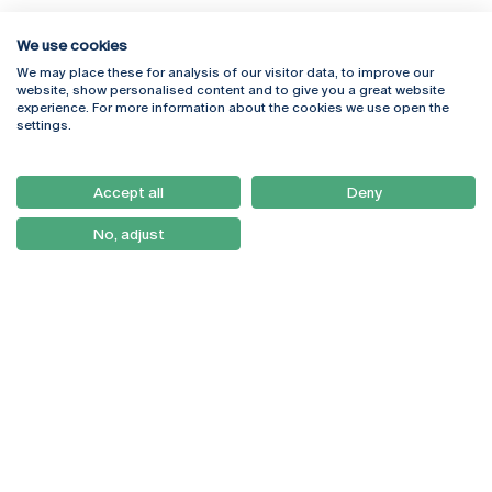
We use cookies
We may place these for analysis of our visitor data, to improve our
Rua Diogo Botelho 1327
Campus Online
website, show personalised content and to give you a great website
4169-005 Porto
Webmail
experience. For more information about the cookies we use open the
+351 226 196 240
Intranet
settings.
Email:
artes@ucp.pt
Serviços
Como Chegar
Accept all
Deny
Newsletter
No, adjust
© 2026
Braga
Universidade Católica
Lisboa
Portuguesa
Porto
Viseu
Política de Privacidade
Termos & Condições
Direitos do Titular dos
Dados