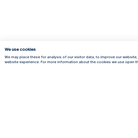
We use cookies
We may place these for analysis of our visitor data, to improve our website
website experience. For more information about the cookies we use open th
Rua Diogo Botelho 1327
Campus 
4169-005 Porto
Webmail
+351 226 196 240
Intranet
Email:
artes@ucp.pt
Serviço
Como C
Newslet