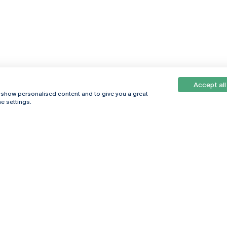
Accept all
, show personalised content and to give you a great
e settings.
Online
© 2026
Universidade
Católica
s
Portuguesa
hegar
Política de
ter
Privacidade
Termos &
Condições
Direitos do Titular
dos Dados