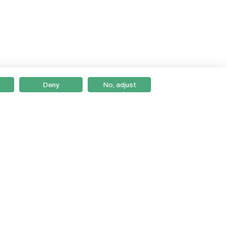
Deny
No, adjust
Braga
Lisboa
Porto
Viseu