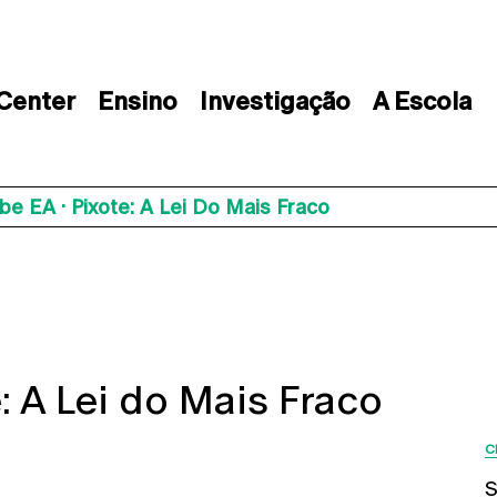
 Center
Ensino
Investigação
A Escola
be EA · Pixote: A Lei Do Mais Fraco
: A Lei do Mais Fraco
C
ow map
S