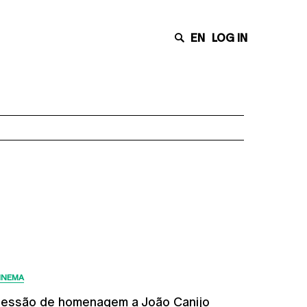
EN
LOG IN
Últimas Notícias
INEMA
essão de homenagem a João Canijo