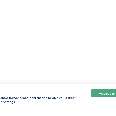
Accept all
, show personalised content and to give you a great
e settings.
Online
© 2026
Universidade
Católica