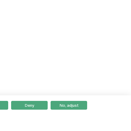
Deny
No, adjust
Braga
Lisboa
Porto