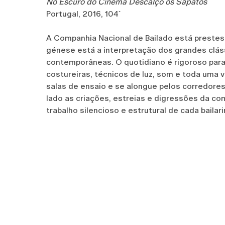
No Escuro do Cinema Descalço os Sapatos
Portugal, 2016, 104´
A Companhia Nacional de Bailado está prestes
génese está a interpretação dos grandes clá
contemporâneas. O quotidiano é rigoroso para 
costureiras, técnicos de luz, som e toda uma 
salas de ensaio e se alongue pelos corredore
lado as criações, estreias e digressões da co
trabalho silencioso e estrutural de cada bailar