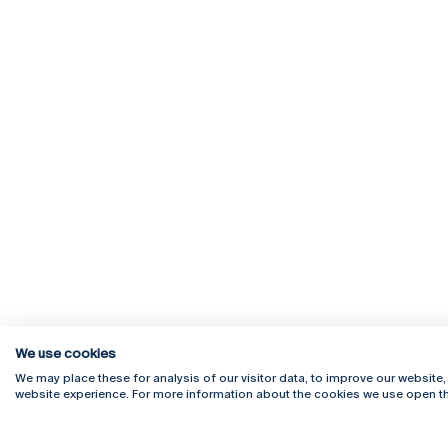
We use cookies
We may place these for analysis of our visitor data, to improve our website
website experience. For more information about the cookies we use open th
Rua Diogo Botelho 1327
Campus 
4169-005 Porto
Webmail
+351 226 196 240
Intranet