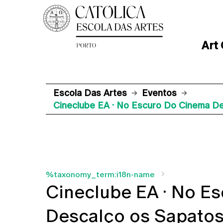
Art
Escola Das Artes
Eventos
Cineclube EA · No Escuro Do Cinema D
%taxonomy_term:i18n-name
Cineclube EA · No E
Descalço os Sapatos 